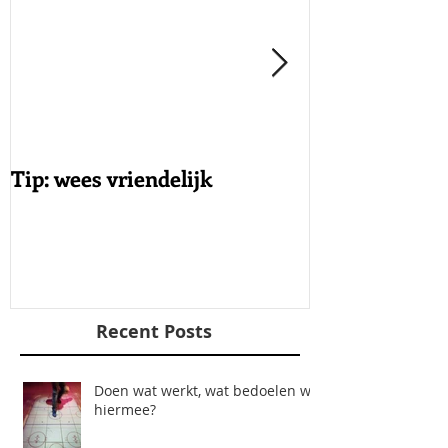
Tip: wees vriendelijk
Tip: achter ag
vaak verdriet 
Recent Posts
Doen wat werkt, wat bedoelen we
hiermee?