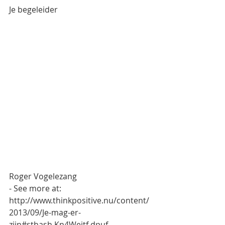
Je begeleider  
Roger Vogelezang 
- See more at: 
http://www.thinkpositive.nu/content/
2013/09/Je-mag-er-
zijn#sthash.Kn4Weitf.dpuf 