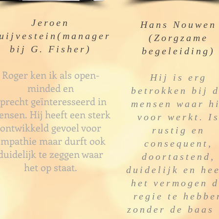
Jeroen
Hans Nouwen
uijvestein(manager
(Zorgzame
bij G. Fisher)
begeleiding)
Roger ken ik als open-
Hij is erg
minded en
betrokken bij 
precht geïnteresseerd in
mensen waar h
nsen. Hij heeft een sterk
voor werkt. I
ontwikkeld gevoel voor
rustig en
empathie maar durft ook
consequent,
duidelijk te zeggen waar
doortastend,
het op staat.
duidelijk en hee
het vermogen 
regie te hebbe
zonder de baas 