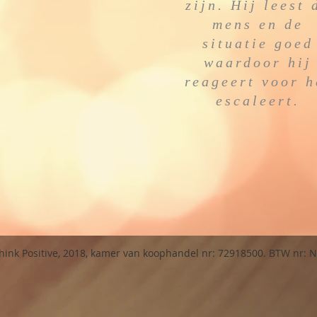
zijn. Hij leest 
mens en de
situatie goed
waardoor hij
reageert voor h
escaleert.
 Think Positive, 2018, kamer van koophandel nr: 72918500. BTW nr