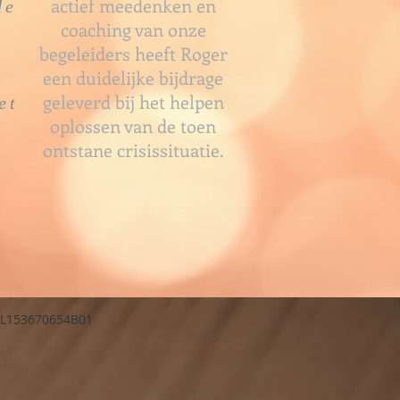
actief meedenken en
de
coaching van onze
begeleiders heeft Roger
een duidelijke bijdrage
geleverd bij het helpen
et
oplossen van de toen
ontstane crisissituatie.
: NL153670654B01