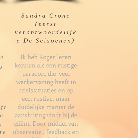
Sandra Crone
(eerst
verantwoordelijk
e De Seisoenen)
Ik heb Roger leren
de
kennen als een rustige
ij
persoon, die veel
s
werkervaring heeft in
crisissituaties en op
een rustige, maar
duidelijke manier de
ft
aansluiting vindt bij de
de
cliënt. Door middel van
n
observatie , feedback en
te