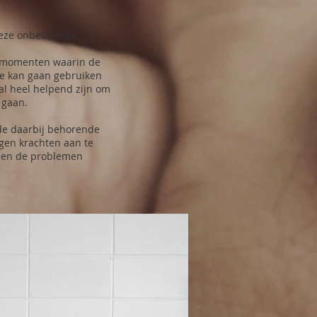
deze onbestemde
jn momenten waarin de
die kan gaan gebruiken
 al heel helpend zijn om
 gaan.
 de daarbij behorende
eigen krachten aan te
n en de problemen