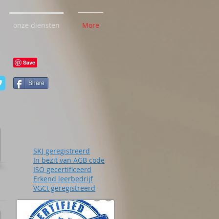
onze diensten
More
Share
SKJ geregistreerd
In bezit van AGB code
ISO gecertificeerd
Erkend leerbedrijf
VGCt geregistreerd