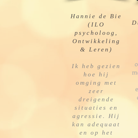
Hannie de Bie
D
(ILO
psycholoog,
Ontwikkeling
& Leren)
o
Ik heb gezien
me
hoe hij
omging met
zeer
dreigende
situaties en
agressie. Hij
kan adequaat
en op het