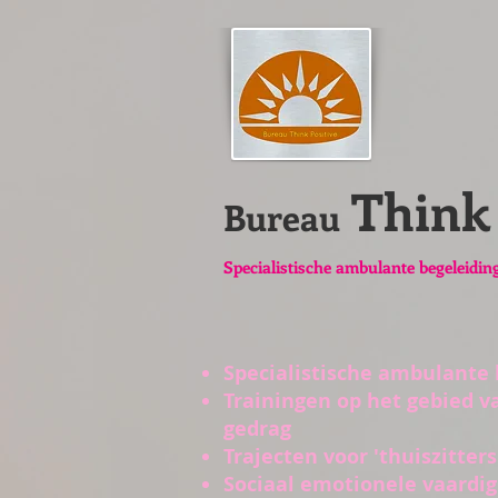
Think 
Bureau
Specialistische ambulante begeleidin
Specialistische ambulante 
Trainingen op het gebied v
gedrag
Trajecten voor 'thuiszitters
Sociaal emotionele vaardi