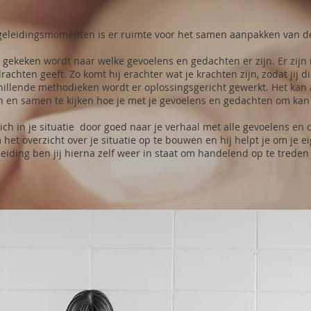
begeleidingsmomenten is er ruimte voor het samen aanpakken van 
r gekeken wordt naar welke gevoelens en gedachten er zijn. Er zi
achten geeft. Zo komt hij erachter wat je krachten zijn, zodat jij 
schillende methodieken wordt er oplossingsgericht gewerkt. Het kan
n en samen te kijken hoe je met je gevoelens en gedachten om kan
zich in je situatie door goed naar je verhaal met alle gevoelens en
m het overzicht over je situatie op te bouwen en hij helpt je om je 
eiding ben jij hierna zelf weer in staat om handelend op te trede