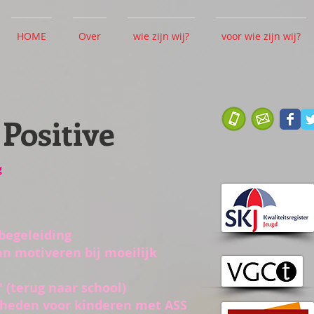
HOME
Over
wie zijn wij?
voor wie zijn wij?
Positive
g
begeleiding
an motiveren bij moeilijk
' (terug naar school)
gheden voor kinderen met ASS