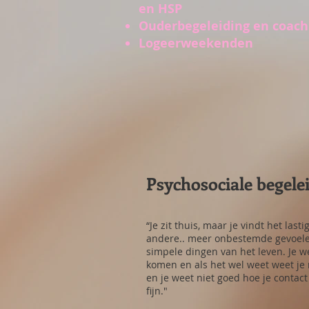
en HSP
Ouderbegeleiding en coach
Logeerweekenden
Psychosociale begele
“Je zit thuis, maar je vindt het last
andere.. meer onbestemde gevoelens
simpele dingen van het leven. Je w
komen en als het wel weet weet je n
en je weet niet goed hoe je contact 
fijn."