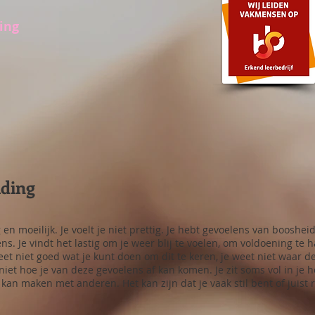
ing
iding
ig en moeilijk. Je voelt je niet prettig. Je hebt gevoelens van boosheid
. Je vindt het lastig om je weer blij te voelen, om voldoening te h
eet niet goed wat je kunt doen om dit te keren, je weet niet waar 
iet hoe je van deze gevoelens af kan komen. Je zit soms vol in je ho
kan maken met anderen. Het kan zijn dat je vaak stil bent of juist ru