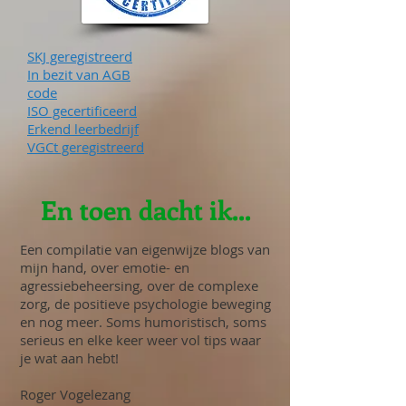
SKJ geregistreerd
In bezit van AGB
code
ISO gecertificeerd
Erkend leerbedrijf
VGCt geregistreerd
En toen dacht ik...
Een compilatie van eigenwijze blogs van
mijn hand, over emotie- en
agressiebeheersing, over de complexe
zorg, de positieve psychologie beweging
en nog meer. Soms humoristisch, soms
serieus en elke keer weer vol tips waar
je wat aan hebt!
Roger Vogelezang