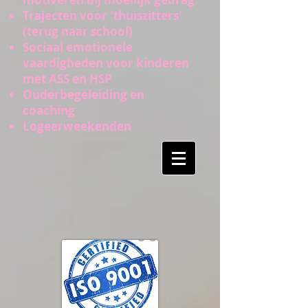
Trajecten voor 'thuiszitters'
(terug naar school)
Sociaal emotionele
vaardigheden voor kinderen
met ASS en HSP
Ouderbegeleiding en
coaching
Logeerweekenden