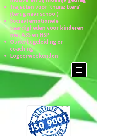
Trajecten voor 'thuiszitters'
(terug naar school)
Sociaal emotionele
vaardigheden voor kinderen
met ASS en HSP
Ouderbegeleiding en
coaching
Logeerweekenden