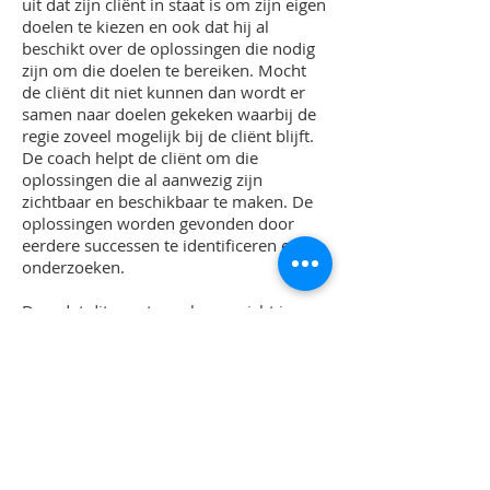
uit dat zijn cliënt in staat is om zijn eigen
doelen te kiezen en ook dat hij al
beschikt over de oplossingen die nodig
zijn om die doelen te bereiken. Mocht
de cliënt dit niet kunnen dan wordt er
samen naar doelen gekeken waarbij de
regie zoveel mogelijk bij de cliënt blijft.
De coach helpt de cliënt om die
oplossingen die al aanwezig zijn
zichtbaar en beschikbaar te maken. De
oplossingen worden gevonden door
eerdere successen te identificeren en
onderzoeken.
Doordat dit soort coachen gericht is op
alles wat een mogelijke oplossing kan
brengen kan men in korte tijd veel
resultaat verwachten.