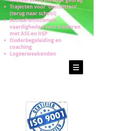
Trajecten voor 'thuiszitters'
(terug naar school)
Sociaal emotionele
vaardigheden voor kinderen
met ASS en HSP
Ouderbegeleiding en
coaching
Logeerweekenden