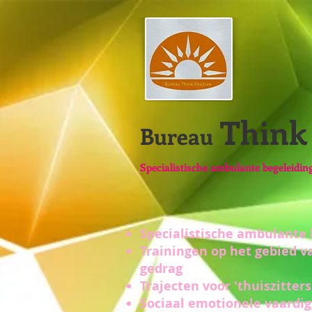
Think 
Bureau
Specialistische ambulante begeleidin
Specialistische ambulante 
Trainingen op het gebied v
gedrag
Trajecten voor 'thuiszitters
Sociaal emotionele vaardi