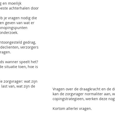
 en moeilijk
beste achterhalen door
b je vragen nodig die
en geven van wat er
anknopingspunten
onderzoek.
entoongesteld gedrag,
edeclienten, verzorgers
vragen.
nds wanner speelt het?
 situatie toen, hoe is
e zorgvrager: wat zijn
ast van, wat zijn de
Vragen over de draagkracht en de d
kan de zorgvrager normaliter aan, wa
copingstrategieen, werken deze no
Kortom allerlei vragen.