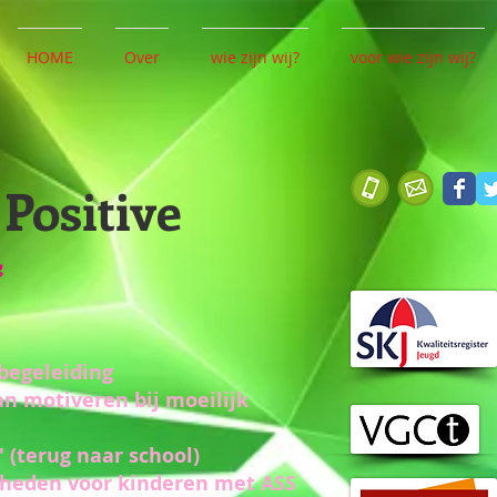
HOME
Over
wie zijn wij?
voor wie zijn wij?
Positive
g
begeleiding
an motiveren bij moeilijk
' (terug naar school)
gheden voor kinderen met ASS