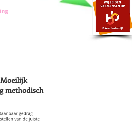
ing
Moeilijk
ag methodisch
staanbaar gedrag
tellen van de juiste