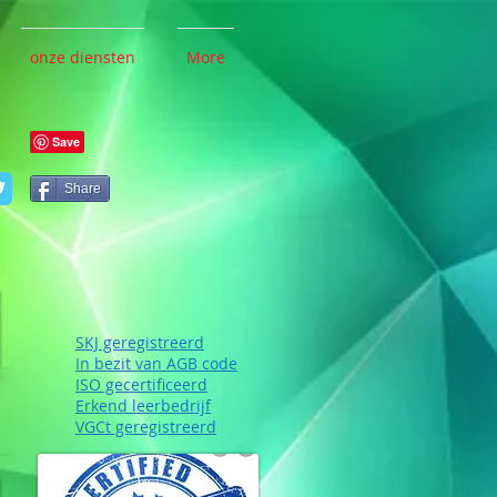
onze diensten
More
Share
SKJ geregistreerd
In bezit van AGB code
ISO gecertificeerd
Erkend leerbedrijf
VGCt geregistreerd