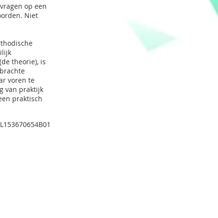
e vragen op een
oorden. Niet
ethodische
lijk
e theorie), is
ebrachte
r voren te
g van praktijk
een praktisch
: NL153670654B01