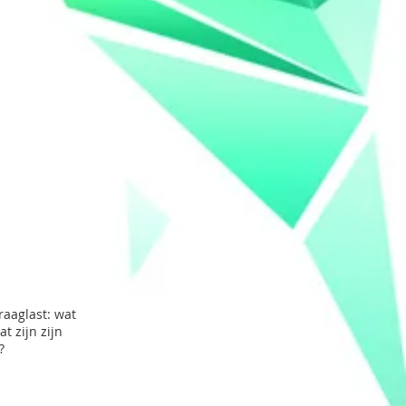
raaglast: wat
t zijn zijn
g?