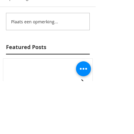
Plaats een opmerking...
Featured Posts
Tip: wees vriendelijk
Tip: achter ag
vaak verdriet 