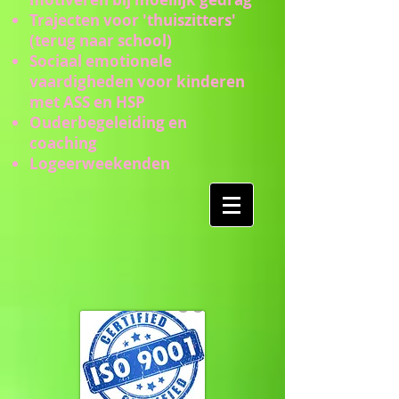
Trajecten voor 'thuiszitters'
(terug naar school)
Sociaal emotionele
vaardigheden voor kinderen
met ASS en HSP
Ouderbegeleiding en
coaching
Logeerweekenden